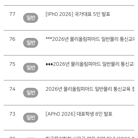
77
[IPhO 2026] 국가대표 5인 발표
일반
76
일반
75
일반
74
2026년 물리올림피아드
일반
73
[APhO 2026] 대표학생 8인 발표
일반