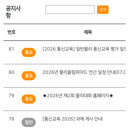
공지사
검색
항
번호
제목
81
중요
80
중요
79
★2026년 제2회 물리대회 홈페이지★
중요
78
[통신교육 2026] 과제 게시 안내
일반